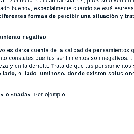
án viendo la realidad tal cual es, pues sólo ven un 
 lado bueno», especialmente cuando se está estresa
iferentes formas de percibir una situación y tra
samiento negativo
vo es darse cuenta de la calidad de pensamientos 
nto constates que tus sentimientos son negativos, t
isteza y en la derrota. Trata de que tus pensamientos
o lado, el lado luminoso, donde existen solucion
o» o «nada»
. Por ejemplo: