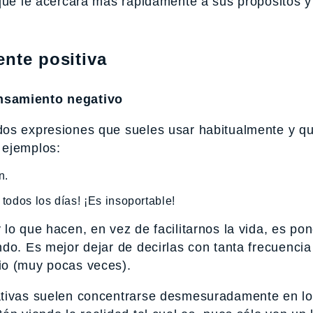
que le acercará más rápidamente a sus propósitos y
ente positiva
ensamiento negativo
dos expresiones que sueles usar habitualmente y q
 ejemplos:
n.
 todos los días! ¡Es insoportable!
lo que hacen, en vez de facilitarnos la vida, es po
do. Es mejor dejar de decirlas con tanta frecuencia
io (muy pocas veces).
ativas suelen concentrarse desmesuradamente en l