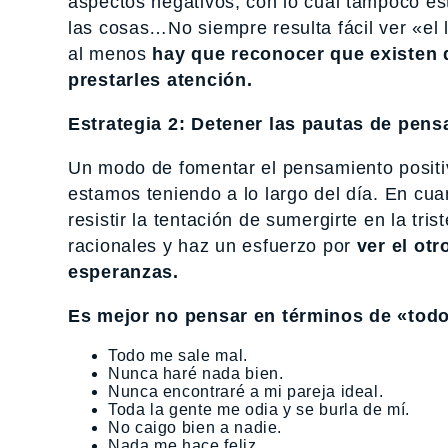
aspectos negativos, con lo cual tampoco est
las cosas…No siempre resulta fácil ver «el
al menos
hay que reconocer que existen d
prestarles atención.
Estrategia 2: Detener las pautas de pen
Un modo de fomentar el pensamiento positi
estamos teniendo a lo largo del día. En cua
resistir la tentación de sumergirte en la tr
racionales y haz un esfuerzo por
ver el otr
esperanzas.
Es mejor no pensar en términos de «tod
Todo me sale mal.
Nunca haré nada bien.
Nunca encontraré a mi pareja ideal.
Toda la gente me odia y se burla de mí.
No caigo bien a nadie.
Nada me hace feliz.