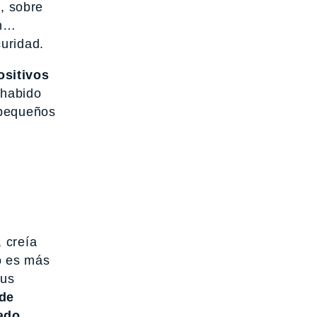
a, sobre
ón…
uridad.
ositivos
 habido
 pequeños
 creía
o es más
sus
de
ado.