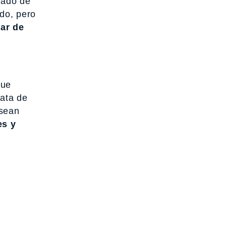
lado de
do, pero
tar de
que
rata de
 sean
es y