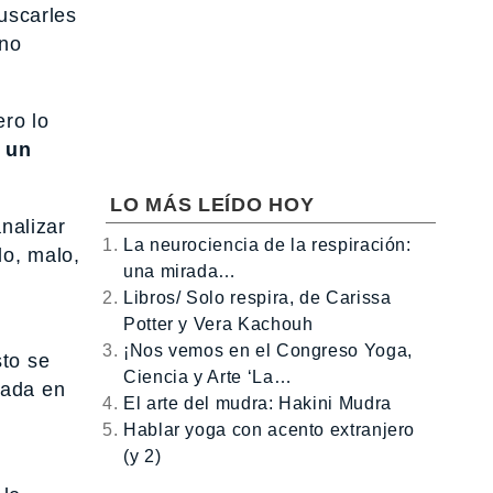
buscarles
 no
ero lo
 un
LO MÁS LEÍDO HOY
nalizar
La neurociencia de la respiración:
lo, malo,
una mirada…
Libros/ Solo respira, de Carissa
Potter y Vera Kachouh
¡Nos vemos en el Congreso Yoga,
sto se
Ciencia y Arte ‘La…
cada en
El arte del mudra: Hakini Mudra
Hablar yoga con acento extranjero
(y 2)