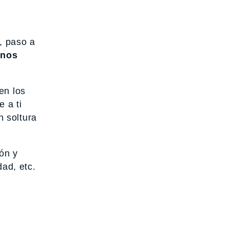
, paso a
 nos
en los
 a ti
 soltura
ión y
ad, etc.