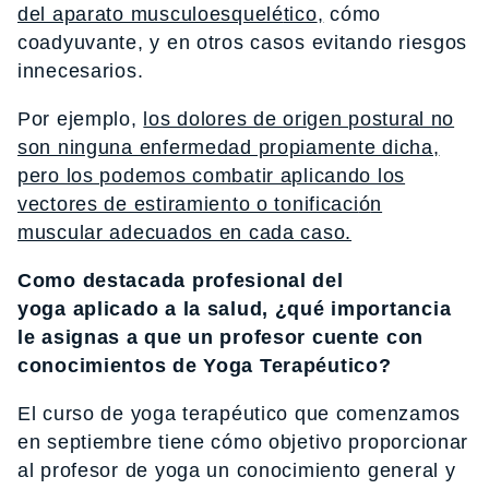
del aparato musculoesquel
é
tico
,
c
ó
mo
coadyuvante, y en otros casos evitando riesgos
innecesarios.
Por ejemplo,
los dolores de origen postural no
son ninguna enfermedad propiamente dicha,
pero los podemos combatir aplicando los
vectores de estiramiento o tonificaci
ó
n
muscular adecuados en cada caso.
Como destacada profesional del
yoga aplicado a la salud, ¿qué importancia
le asignas a que un profesor cuente con
conocimientos de Yoga Terapéutico?
El curso de yoga terap
é
utico que comenzamos
en septiembre tiene c
ó
mo objetivo proporcionar
al profesor de yoga un conocimiento general y