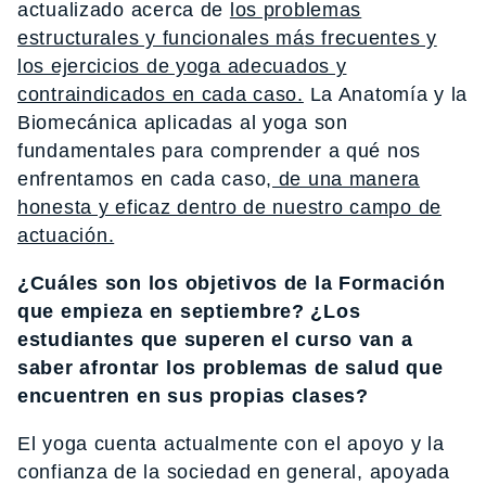
actualizado acerca
de
los problemas
estructurales y funcionales m
á
s frecuentes y
los ejercicios de yoga adecuados y
contraindicados en cada caso.
La Anatom
í
a y la
Biomec
á
nica aplicadas al yoga son
fundamentales para comprender a qu
é
nos
enfrentamos en cada caso,
de una manera
honesta y eficaz dentro de nuestro campo de
actuaci
ó
n.
¿Cuáles son los objetivos de la Formación
que empieza en septiembre? ¿Los
estudiantes que superen el curso van a
saber afrontar los problemas de salud que
encuentren en sus propias clases?
El yoga cuenta actualmente con el apoyo y la
confianza de la sociedad en general, apoyada