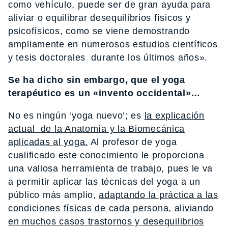
co
mo veh
í
culo, puede ser de gran ayuda para
aliviar o equilibrar desequilibrios f
í
sicos y
psicof
í
sicos, co
mo se viene demostrando
ampliamente en numerosos estudios cient
í
ficos
y tesis doctorales durante los
ú
ltimos a
ñ
os».
Se ha dicho sin embargo, que el yoga
terap
é
utico es un «invento occidental»…
No es ning
ú
n ‘yoga nuevo’; es
la explicaci
ó
n
actual de la Anatom
í
a y la Biomec
á
nica
aplicadas al yoga.
Al profesor de yoga
cualificado este conocimiento le proporciona
una valiosa herramienta de trabajo, pues le va
a permitir aplicar las t
é
cnicas del yoga a un
p
ú
blico m
á
s amplio,
adaptando la pr
á
ctica a las
condiciones f
í
sicas de cada persona
, aliviando
en muchos casos trastornos y desequilibrios