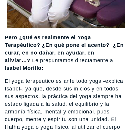
Pero ¿qué es realmente el Yoga
Terapéutico? ¿En qué pone el acento? ¿En
curar, en no dañar, en ayudar, en
aliviar…?
Le preguntamos directamente a
Isabel Morillo:
El yoga terap
é
utico es ante todo yoga -explica
Isabel-, ya que, desde sus inicios y en todos
sus aspectos, la pr
á
ctica del yoga siempre ha
estado ligada a la salud, el equilibrio y la
armon
í
a f
í
sica, mental y emocional, pues
cuerpo, mente y esp
í
ritu son una unidad. El
Hatha yoga o yoga f
í
sico, al utilizar el cuerpo