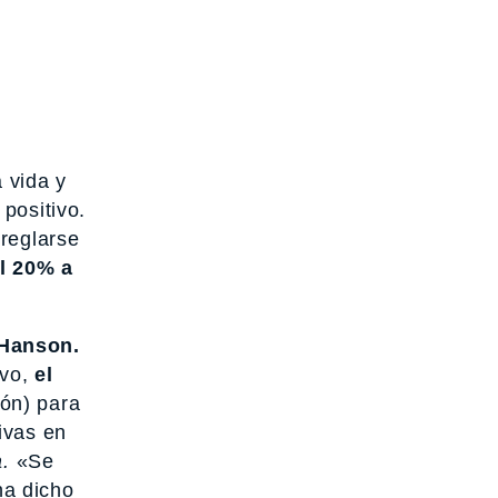
 vida y
positivo.
rreglarse
l 20% a
 Hanson.
vo,
el
ón) para
ivas en
.
«Se
ha dicho