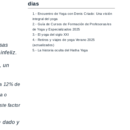
dias
1.- Encuentro de Yoga con Denis Criado: Una visión
integral del yoga
2.- Guía de Cursos de Formación de Profesoras/es
de Yoga y Especializados 2025
3.- El yoga del siglo XXI
4.- Retiros y viajes de yoga Verano 2025
osas
(actualizados)
5.- La historia oculta del Hatha Yoga
nfeliz.
, un
 a 12% de
da o
ste factor
e dado y