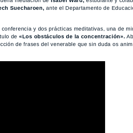
 buena mediación de
Isabel Ward,
estudiante y cola
ech Suecharoen,
ante el Departamento de Educaci
conferencia y dos prácticas meditativas, una de mi
ítulo de
«Los obstáculos de la concentración».
Ab
ección de frases del venerable que sin duda os ani