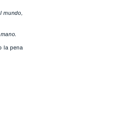
el mundo,
 mano.
o la pena