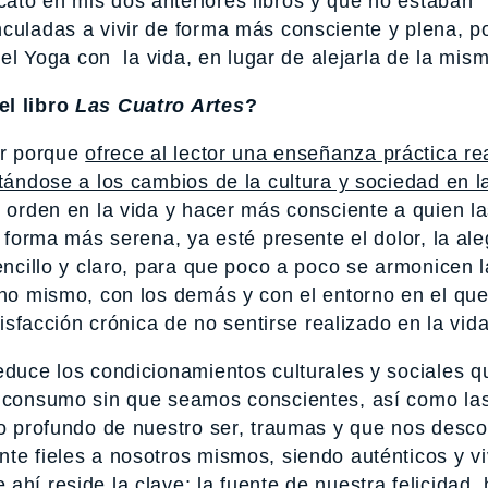
ato en mis dos anteriores libros y que no estaban
nculadas a vivir de forma más consciente y plena, p
r el Yoga con la vida, en lugar de alejarla de la mis
el libro
Las Cuatro Artes
?
or porque
ofrece al lector una enseñanza práctica r
ptándose a los cambios de la cultura y sociedad en l
s orden en la vida y hacer más consciente a quien l
 forma más serena, ya esté presente el dolor, la aleg
encillo y claro, para que poco a poco se armonicen 
uno mismo, con los demás y con el entorno en el qu
tisfacción crónica de no sentirse realizado en la vida
educe los condicionamientos culturales y sociales q
e consumo sin que seamos conscientes, así como la
 lo profundo de nuestro ser, traumas y que nos desc
nte fieles a nosotros mismos, siendo auténticos y v
ue
ahí reside la clave: la fuente de nuestra felicidad,