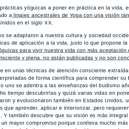
prácticas yóguicas a poner en práctica en la vida, 
ado a
linajes ancestrales de Yoga con una visión tán
nidos en el siglo XX.
os se adaptaron a nuestra cultura y sociedad occide
cas de aplicación a la vida, justo lo que propone la 
óguicas para vivir nuestra vida con más aceptación 
sciente y plena. no están publicadas y no son con
te en unas técnicas de atención consciente extraíd
nterpretadas de forma científica para comprender su 
do uno se adentra a las enseñanzas del budismo año
o tiempo descubrirlas y quizá varias vidas en pone
rizaron y evolucionaron también en Estados Unidos, 
que aprender, aplicar e interiorizar, pero requiere
 Y también descubre que su visión es más integral
re un mayor compromiso porque conlleva mucho más