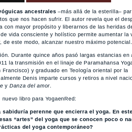
yóguicas ancestrales
–más allá de la esterilla– par
tos que nos hacen sufrir. El autor revela que el des
 con mayor propósito y liberarnos de las heridas d
 de vida consciente y holístico permite aumentar la v
 y, de este modo, alcanzar nuestro máximo potencial
ción. Durante quince años pasó largas estancias en
011 la transmisión en el linaje de Paramahansa Yo
 Francisco) y graduado en Teología oriental por la
almente Denis imparte cursos y retiros a nivel naci
te
y
Danza del amor
.
 nuevo libro para YogaenRed:
sabiduría perenne que encierra el yoga. En este
r, esas “artes” del yoga que se conocen poco o n
prácticas del yoga contemporáneo?