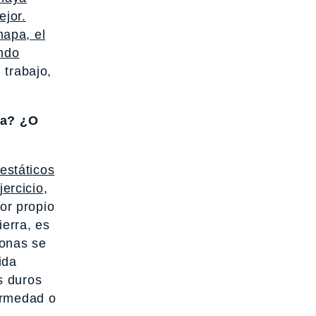
jor.
mapa, el
ando
 trabajo,
da? ¿O
estáticos
ercicio,
or propio
ierra, es
sonas se
ida
s duros
ermedad o