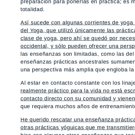
preparación para ponerlas en práctica; es 
totalidad.
Así sucede con algunas corrientes de yoga 
del Yoga, que utilizó únicamente las práct
clase de yoga, pero ahí se quedó por neces
occidental, y sólo pueden ofrecer una persp
las enseñanzas son limitadas, como las del
enseñanzas prácticas ancestrales sumamente
una perspectiva más amplia que engloba la 
Al estar en contacto constante con los lina
realmente práctico para la vida no está esc
contacto directo con su comunidad y viene
que requiera muchos años de entrenamient
He querido rescatar una enseñanza práctic
otras prácticas yóguicas que me transmitiero