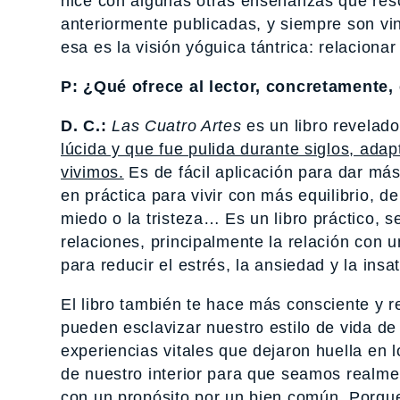
hice con algunas otras enseñanzas que resc
anteriormente publicadas, y siempre son vi
esa es la visión yóguica tántrica: relaciona
P: ¿Qué ofrece al lector, concretamente, 
D. C.:
Las Cuatro Artes
es un libro revelad
lúcida y que fue pulida durante siglos, ada
vivimos.
Es de fácil aplicación para dar má
en práctica para vivir con más equilibrio, de
miedo o la tristeza… Es un libro práctico, s
relaciones, principalmente la relación con 
para reducir el estrés, la ansiedad y la insa
El libro también te hace más consciente y r
pueden esclavizar nuestro estilo de vida d
experiencias vitales que dejaron huella en
de nuestro interior para que seamos realme
con un propósito por un bien común. Porq