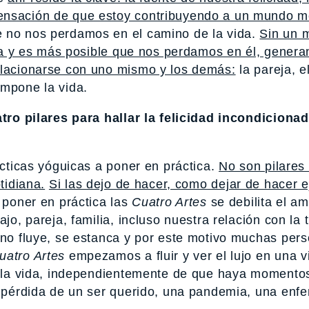
ensación de que estoy contribuyendo a un mundo me
e no nos perdamos en el camino de la vida.
Sin un 
fusa y es más posible que nos perdamos en él, gener
elacionarse con uno mismo y los demás:
la pareja, el
ompone la vida.
ro pilares para hallar la felicidad incondiciona
rácticas yóguicas a poner en práctica.
No son pilares 
tidiana.
Si las dejo de hacer, como dejar de hacer ej
 poner en práctica las
Cuatro Artes
se debilita el am
jo, pareja, familia, incluso nuestra relación con la t
a no fluye, se estanca y por este motivo muchas per
uatro Artes
empezamos a fluir y ver el lujo en una v
en la vida, independientemente de que haya momento
la pérdida de un ser querido, una pandemia, una enf