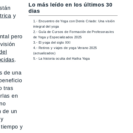
Lo más leído en los últimos 30
están
dias
trica
y
1.- Encuentro de Yoga con Denis Criado: Una visión
integral del yoga
2.- Guía de Cursos de Formación de Profesoras/es
ntal pero
de Yoga y Especializados 2025
3.- El yoga del siglo XXI
visión
4.- Retiros y viajes de yoga Verano 2025
del
(actualizados)
ocidas
.
5.- La historia oculta del Hatha Yoga
as de una
beneficio
 tras
rlas en
uno
n de un
 y
 tiempo y