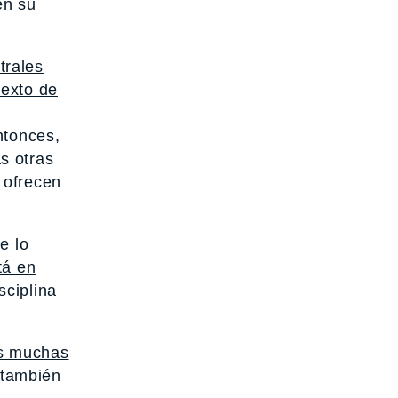
en su
trales
texto de
tonces,
s otras
 ofrecen
e lo
tá en
sciplina
as muchas
 también