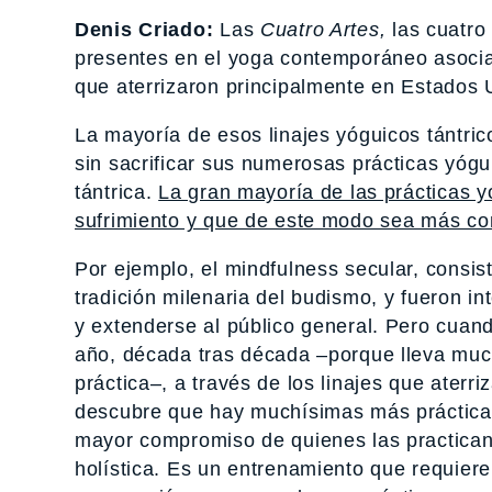
Denis Criado:
Las
Cuatro Artes,
las cuatro 
presentes en el yoga contemporáneo asoci
que aterrizaron principalmente en Estados U
La mayoría de esos linajes yóguicos tántric
sin sacrificar sus numerosas prácticas yógui
tántrica.
La gran mayoría de las prácticas y
sufrimiento y que de este modo sea más con
Por ejemplo, el mindfulness secular, consis
tradición milenaria del budismo, y fueron i
y extenderse al público general. Pero cuan
año, década tras década –porque lleva much
práctica–, a través de los linajes que ater
descubre que hay muchísimas más prácticas 
mayor compromiso de quienes las practican.
holística. Es un entrenamiento que requie