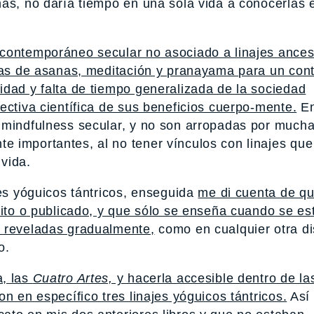
más, no daría tiempo en una sola vida a conocerlas 
contemporáneo secular no asociado a linajes ances
icas de asanas, meditación y pranayama para un con
idad y falta de tiempo generalizada de la sociedad
ectiva científica de sus beneficios cuerpo-mente.
En
 mindfulness secular, y no son arropadas por mucha
 importantes, al no tener vínculos con linajes que
vida.
jes yóguicos tántricos, enseguida
me di cuenta de qu
rito o publicado, y que sólo se enseña cuando se es
n reveladas gradualmente,
como en cualquier otra di
o.
a, las
Cuatro Artes,
y hacerla accesible dentro de l
n en específico tres linajes yóguicos tántricos.
Así