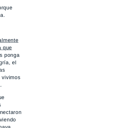
orque
ma.
ealmente
a que
as ponga
ría, el
las
e vivimos
.
ue
s
onectaron
iviendo
 haya