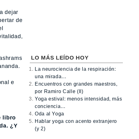
a dejar
pertar de
el
italidad,
.
LO MÁS LEÍDO HOY
 ashrams
gananda.
La neurociencia de la respiración:
una mirada…
onal e
Encuentros con grandes maestros,
por Ramiro Calle (II)
Yoga estival: menos intensidad, más
conciencia…
Oda al Yoga
 libro
Hablar yoga con acento extranjero
ada. ¿Y
(y 2)