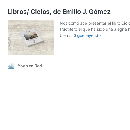
Libros/ Ciclos, de Emilio J. Gómez
Nos complace presentar el libro Cicl
fructífero el que ha sido una alegrí
Libros/
bien …
Sigue leyendo
Ciclos,
de
Emilio
J.
Gómez
Yoga en Red