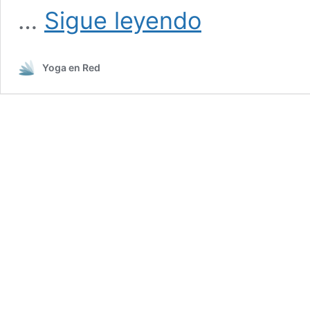
Sadhana
…
Sigue leyendo
Silencio
Interior
Yoga en Red